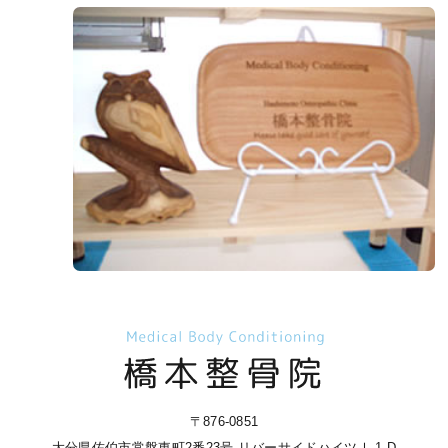
〒876-0851
大分県佐伯市常盤東町2番23号 リバーサイドハイツⅠ 1-D